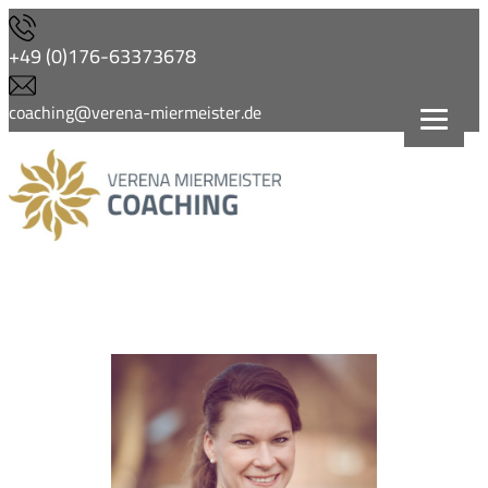
Zum
Inhalt
+49 (0)176-63373678
springen
coaching@verena-miermeister.de